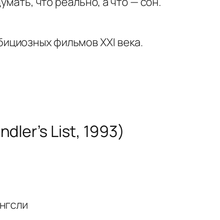
умать, что реально, а что — сон.
бициозных фильмов XXI века.
ler’s List, 1993)
ингсли