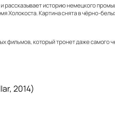
х и рассказывает историю немецкого пром
мя Холокоста. Картина снята в чёрно-белых
х фильмов, который тронет даже самого ч
lar, 2014)