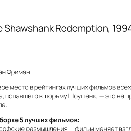
e Shawshank Redemption, 199
ан Фриман
ое место в рейтингах лучших фильмов все
 попавшего в тюрьму Шоушенк, — это не пр
ле.
борке 5 лучших фильмов:
ософские размышления — фильм меняет взгл