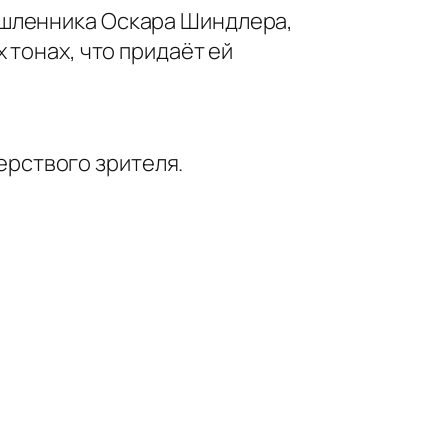
ышленника Оскара Шиндлера,
 тонах, что придаёт ей
ерствого зрителя.