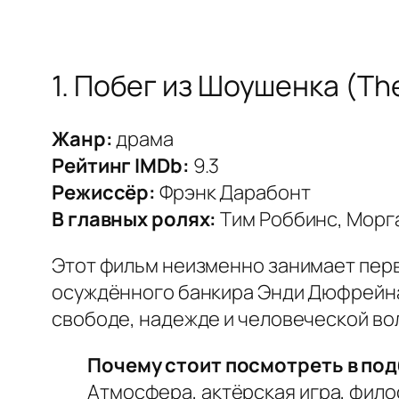
1. Побег из Шоушенка (Th
Жанр:
драма
Рейтинг IMDb:
9.3
Режиссёр:
Фрэнк Дарабонт
В главных ролях:
Тим Роббинс, Морг
Этот фильм неизменно занимает перв
осуждённого банкира Энди Дюфрейна,
свободе, надежде и человеческой во
Почему стоит посмотреть в под
Атмосфера, актёрская игра, фил