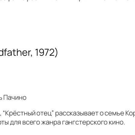
father, 1972)
ь Пачино
 “Крёстный отец” рассказывает о семье Кор
ты для всего жанра гангстерского кино.