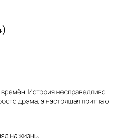
4)
х времён. История несправедливо
осто драма, а настоящая притча о
яд на жизнь.