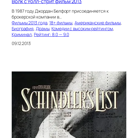
Волк с Уолл-стрит фильм 2013
В 1987 году Джордан Белфорт присоединяется к
брокерской компании в…
Фильмы 2013 года
, 
18+ фильмы
, 
Американские фильмы
, 
Биография
, 
Драмы
, 
Комедии с высоким рейтингом
, 
Криминал
, 
Рейтинг: 8.0 — 9.0
09.12.2013