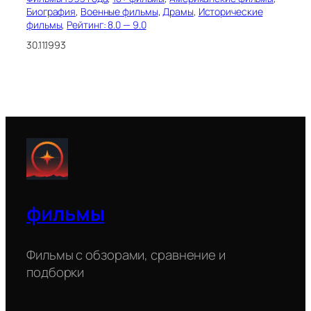
Биография
, 
Военные фильмы
, 
Драмы
, 
Исторические
фильмы
, 
Рейтинг: 8.0 — 9.0
30.11.1993
фильмы
Фильмы с обзорами, сравнение и
подборки