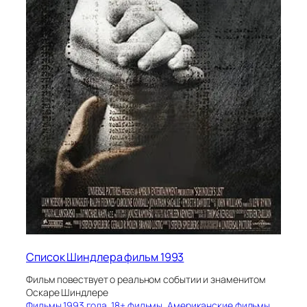
Список Шиндлера фильм 1993
Фильм повествует о реальном событии и знаменитом
Оскаре Шиндлере
Фильмы 1993 года
, 
18+ фильмы
, 
Американские фильмы
, 