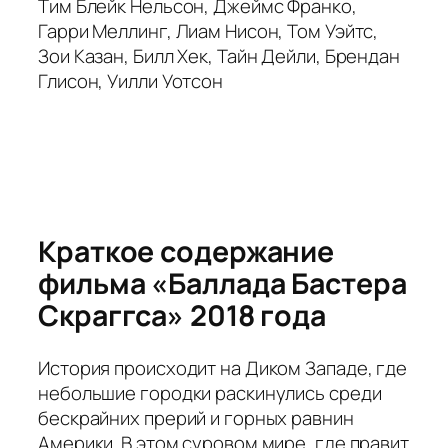
Тим Блейк Нельсон, Джеймс Франко,
Гарри Меллинг, Лиам Нисон, Том Уэйтс,
Зои Казан, Билл Хек, Тайн Дейли, Брендан
Глисон, Уилли Уотсон
Краткое содержание
фильма «Баллада Бастера
Скраггса» 2018 года
История происходит на Диком Западе, где
небольшие городки раскинулись среди
бескрайних прерий и горных равнин
Америки. В этом суровом мире, где правит