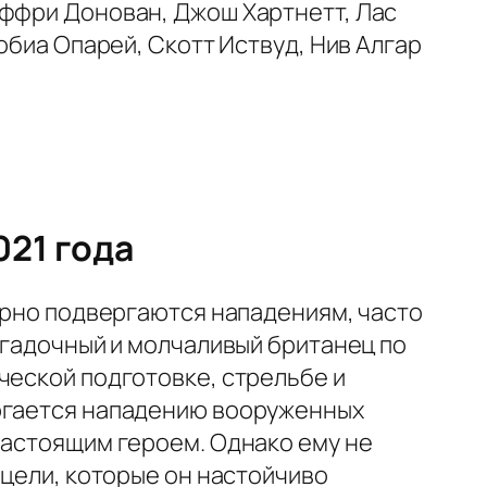
ффри Донован, Джош Хартнетт, Лас
обиа Опарей, Скотт Иствуд, Нив Алгар
021 года
лярно подвергаются нападениям, часто
агадочный и молчаливый британец по
ческой подготовке, стрельбе и
ергается нападению вооруженных
настоящим героем. Однако ему не
 цели, которые он настойчиво