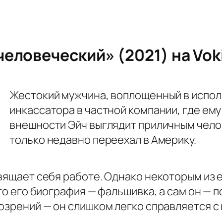
человеческий» (2021) на Vok
Жестокий мужчина, воплощенный в испол
инкассатора в частной компании, где ему
внешности Эйч выглядит приличным челов
только недавно переехал в Америку.
вящает себя работе. Однако некоторым из е
что его биография — фальшивка, а сам он — 
дозрений — он слишком легко справляется 