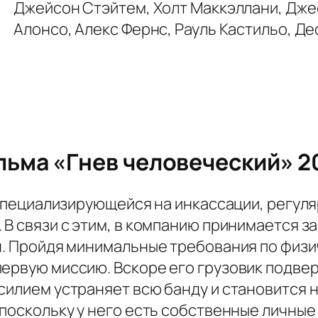
Джейсон Стэйтем, Холт Маккэллани, Дже
Алонсо, Алекс Фернс, Рауль Кастильо, Де
ьма «Гнев человеческий» 2
, специализирующейся на инкассации, регу
 В связи с этим, в компанию принимается з
ч. Пройдя минимальные требования по физи
первую миссию. Вскоре его грузовик подв
силием устраняет всю банду и становится 
 поскольку у него есть собственные личные