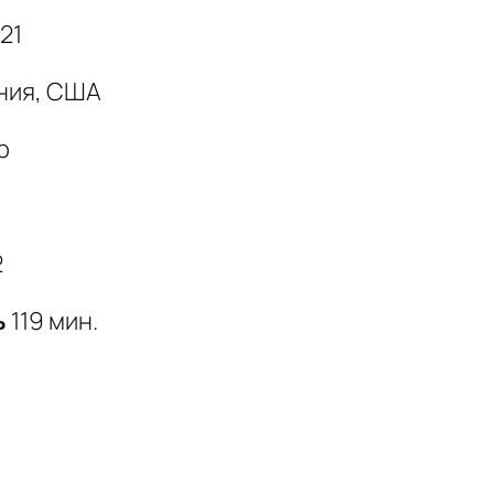
21
ния, США
р
2
ь
119 мин.