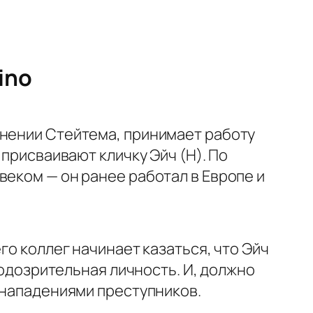
ino
нении Стейтема, принимает работу
 присваивают кличку Эйч (H). По
еком — он ранее работал в Европе и
го коллег начинает казаться, что Эйч
подозрительная личность. И, должно
с нападениями преступников.