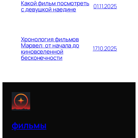
Какой фильм посмотреть
01.11.2025
с девушкой наедине
Хронология фильмов
Марвел: от начала до
17.10.2025
киновселенной
бесконечности
фильмы