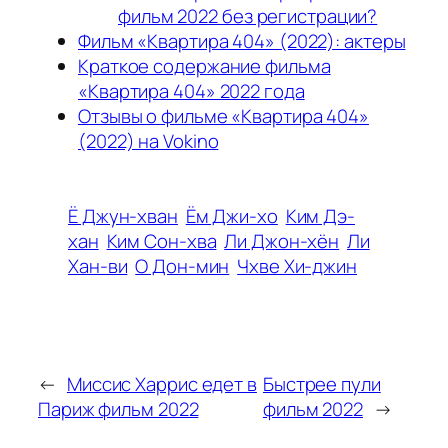
фильм 2022 без регистрации?
Фильм «Квартира 404» (2022): актеры
Краткое содержание фильма
«Квартира 404» 2022 года
Отзывы о фильме «Квартира 404»
(2022) на Vokino
Ё Джун-хван
Ём Джи-хо
Ким Дэ-
хан
Ким Сон-хва
Ли Джон-хён
Ли
Хан-ви
О Дон-мин
Чхве Хи-джин
←
Миссис Харрис едет в
Быстрее пули
Париж фильм 2022
фильм 2022
→