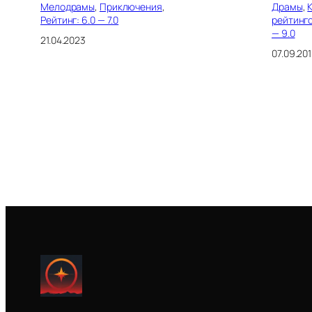
Мелодрамы
, 
Приключения
, 
Драмы
, 
Рейтинг: 6.0 — 7.0
рейтинг
— 9.0
21.04.2023
07.09.20