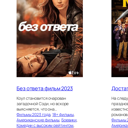
Без ответа фильм 2023
Достат
Коул становится очарован
На след
загадочной Сэди, но вскоре
праздно
выясняется, что она…
известн
Фильмы 2023 года
, 
18+ фильмы
, 
романов
Американские фильмы
, 
Боевики
, 
Фильмы 
Комедии с высоким рейтингом
, 
Америка