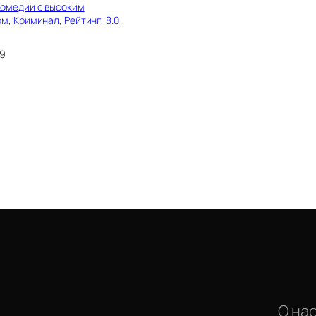
Комедии с высоким
ом
, 
Криминал
, 
Рейтинг: 8.0
19
О на