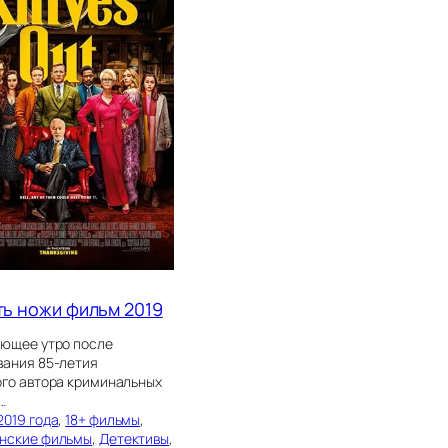
ь ножи фильм 2019
ующее утро после
вания 85-летия
ого автора криминальных
…
2019 года
, 
18+ фильмы
, 
нские фильмы
, 
Детективы
, 