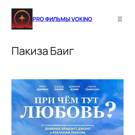
Перейти
к
PRO ФИЛЬМЫ VOKINO
содержимому
Пакиза Баиг