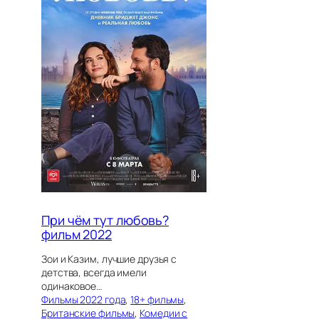
При чём тут любовь?
фильм 2022
Зои и Казим, лучшие друзья с
детства, всегда имели
одинаковое…
Фильмы 2022 года
, 
18+ фильмы
, 
Британские фильмы
, 
Комедии с